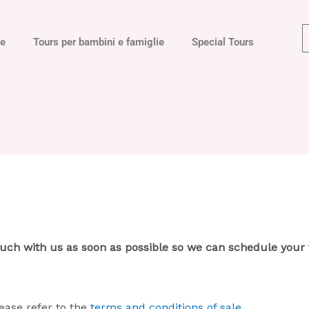
ne
Tours per bambini e famiglie
Special Tours
ouch with us as soon as possible so we can schedule your 
ease refer to the
terms and conditions of sale.