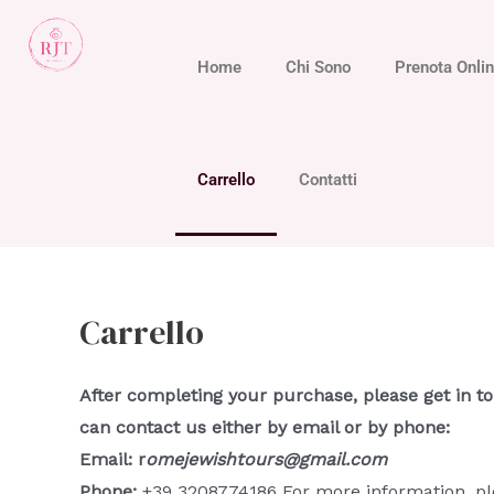
Home
Chi Sono
Prenota Onli
Carrello
Contatti
Carrello
After completing your purchase, please get in t
can contact us either by email or by phone:
Email:
r
omejewishtours@gmail.com
Phone:
+39 3208774186 For more information, pl